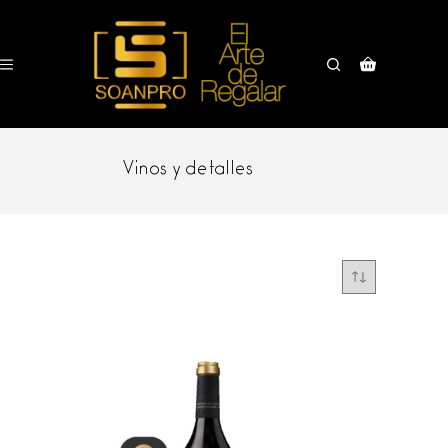
Saltar
al
contenido
Carro
de
compra
Vinos y detalles