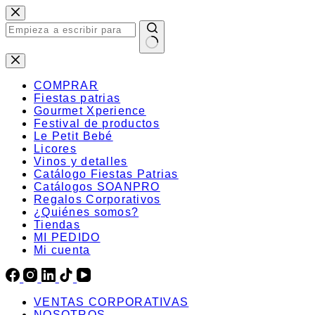
Saltar
al
contenido
Sin
resultados
COMPRAR
Fiestas patrias
Gourmet Xperience
Festival de productos
Le Petit Bebé
Licores
Vinos y detalles
Catálogo Fiestas Patrias
Catálogos SOANPRO
Regalos Corporativos
¿Quiénes somos?
Tiendas
MI PEDIDO
Mi cuenta
VENTAS CORPORATIVAS
NOSOTROS