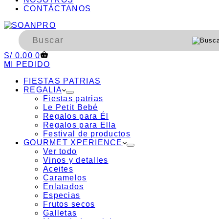
CONTÁCTANOS
Carro
S/
0.00
0
de
MI PEDIDO
compra
FIESTAS PATRIAS
REGALIA
Fiestas patrias
Le Petit Bebé
Regalos para Él
Regalos para Ella
Festival de productos
GOURMET XPERIENCE
Ver todo
Vinos y detalles
Aceites
Caramelos
Enlatados
Especias
Frutos secos
Galletas