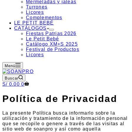
Mermeladas y jaleas
Turrones
Licores
Complementos
LE PETIT BEBÉ
CATÁLOGOS
Fiestas Patrias 2026
Le Petit Bebé
Catálogo XM+S 2025
Festival de Productos
Licores
Menú
Buscar
Carro
S/
0.00
0
de
compra
Política de Privacidad
La presente Política busca informarlo sobre la
utilización y tratamiento de la información personal
que se recopile o genere a través de las visitas al
sitio web de soanpro y así como aquella