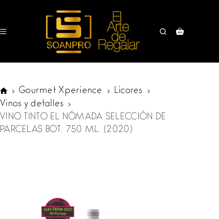
Saltar
al
contenido
Carro
de
compra
Gourmet Xperience
Licores
SOANPRO
Vinos y detalles
VINO TINTO EL NÓMADA SELECCIÓN DE
PARCELAS BOT. 750 ML. (2020)