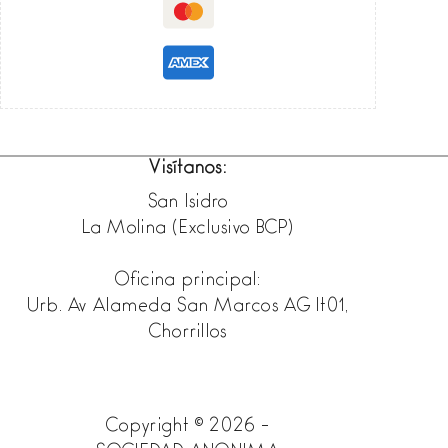
750
ML.
(2020)
cantidad
Visítanos:
San Isidro
La Molina (Exclusivo BCP)
Oficina principal:
Urb. Av Alameda San Marcos AG lt01,
Chorrillos
Copyright © 2026 -