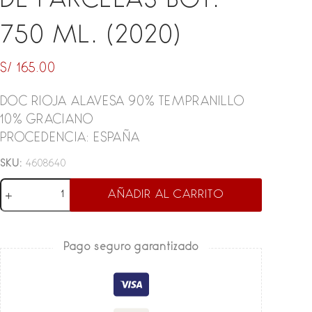
DE PARCELAS BOT.
750 ML. (2020)
S/
165.00
DOC RIOJA ALAVESA 90% TEMPRANILLO
10% GRACIANO
PROCEDENCIA: ESPAÑA
SKU:
4608640
VINO
AÑADIR AL CARRITO
TINTO
EL
NÓMADA
Pago seguro garantizado
SELECCIÓN
DE
PARCELAS
BOT.