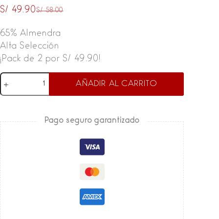
S/
49.90
S/
58.00
El
El
precio
precio
65% Almendra
original
actual
Alta Selección
era:
es:
¡Pack de 2 por S/ 49.90!
S/ 58.00.
S/ 49.90.
Torta
AÑADIR AL CARRITO
Turrón
de
Alicante
Pago seguro garantizado
PICÓ
-
Alta
Selección
cantidad