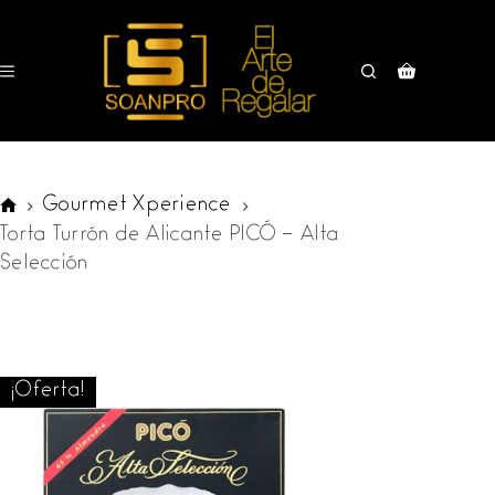
Saltar
al
contenido
Carro
de
compra
Gourmet Xperience
SOANPRO
Torta Turrón de Alicante PICÓ – Alta
Selección
¡Oferta!