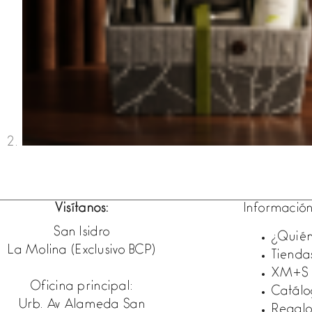
Visítanos:
Informació
San Isidro
¿Quién
La Molina (Exclusivo BCP)
Tienda
XM+S
Oficina principal:
Catál
Urb. Av Alameda San
Regalo