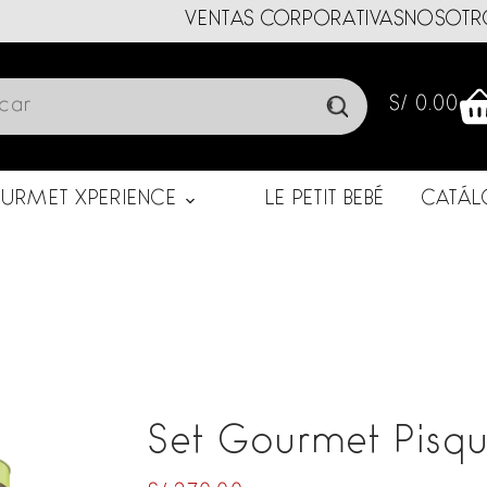
VENTAS CORPORATIVAS
NOSOTR
S/
0.00
Carro
de
compra
URMET XPERIENCE
LE PETIT BEBÉ
CATÁ
Set Gourmet Pisq