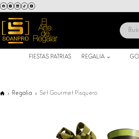
Saltar
al
contenido
FIESTAS PATRIAS
REGALIA
GO
Regalia
Set Gourmet Pisquero
SOANPRO