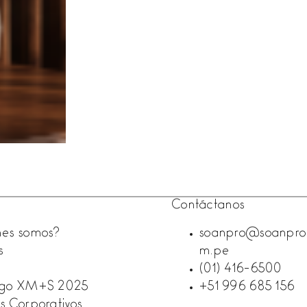
n
Contáctanos
es somos?
soanpro@soanpro
s
m.pe
(01) 416-6500
ogo XM+S 2025
+51 996 685 156
s Corporativos