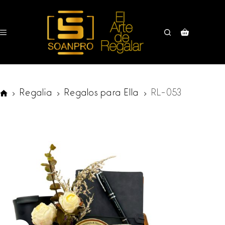
Saltar
al
contenido
Carro
de
compra
Regalia
Regalos para Ella
RL-053
SOANPRO