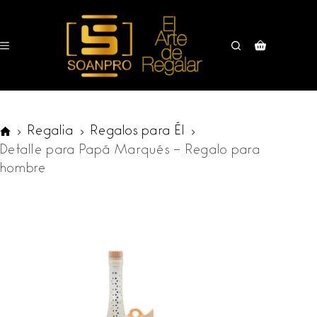
Saltar
al
contenido
Carro
de
compra
Regalia
Regalos para Él
SOANPRO
Detalle para Papá Marqués – Regalo para
hombre