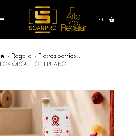
Saltar
al
contenido
Carro
de
compra
Regalia
Fiestas patrias
SOANPRO
BOX ORGULLO PERUANO