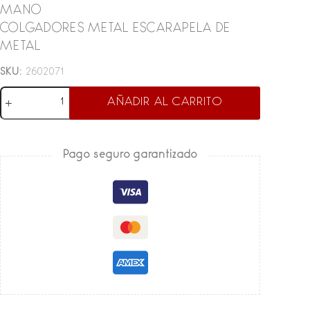
MANO
COLGADORES METAL ESCARAPELA DE
METAL
SKU:
2602071
BOX
AÑADIR AL CARRITO
ORGULLO
PERUANO
cantidad
Pago seguro garantizado