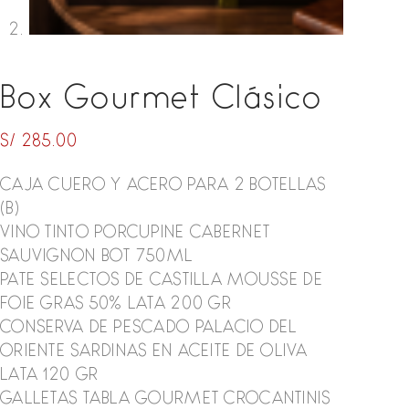
Box Gourmet Clásico
S/
285.00
CAJA CUERO Y ACERO PARA 2 BOTELLAS
(B)
VINO TINTO PORCUPINE CABERNET
SAUVIGNON BOT 750ML
PATE SELECTOS DE CASTILLA MOUSSE DE
FOIE GRAS 50% LATA 200 GR
CONSERVA DE PESCADO PALACIO DEL
ORIENTE SARDINAS EN ACEITE DE OLIVA
LATA 120 GR
GALLETAS TABLA GOURMET CROCANTINIS